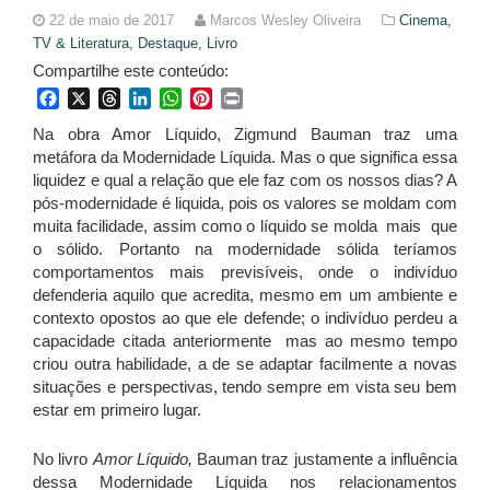
22 de maio de 2017
Marcos Wesley Oliveira
Cinema,
TV & Literatura,
Destaque,
Livro
Compartilhe este conteúdo:
Facebook
X
Threads
LinkedIn
WhatsApp
Pinterest
Print
Na obra Amor Líquido, Zigmund Bauman traz uma
metáfora da Modernidade Líquida. Mas o que significa essa
liquidez e qual a relação que ele faz com os nossos dias? A
pós-modernidade é liquida, pois os valores se moldam com
muita facilidade, assim como o líquido se molda mais que
o sólido. Portanto na modernidade sólida teríamos
comportamentos mais previsíveis, onde o indivíduo
defenderia aquilo que acredita, mesmo em um ambiente e
contexto opostos ao que ele defende; o indivíduo perdeu a
capacidade citada anteriormente mas ao mesmo tempo
criou outra habilidade, a de se adaptar facilmente a novas
situações e perspectivas, tendo sempre em vista seu bem
estar em primeiro lugar.
No livro
Amor Líquido,
Bauman traz justamente a influência
dessa Modernidade Líquida nos relacionamentos