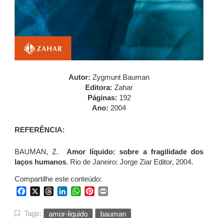
Autor:
Zygmunt Bauman
Editora:
Zahar
Páginas:
192
Ano:
2004
REFERÊNCIA:
BAUMAN, Z.
Amor líquido: sobre a fragilidade dos
laços humanos
. Rio de Janeiro: Jorge Ziar Editor, 2004.
Compartilhe este conteúdo:
Facebook
X
Threads
LinkedIn
WhatsApp
Pinterest
Print
Tags:
amor-liquido
bauman