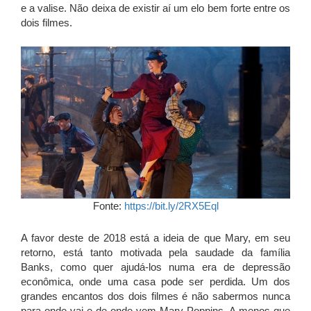
e a valise. Não deixa de existir aí um elo bem forte entre os
dois filmes.
Fonte:
https://bit.ly/2RX5Eql
A favor deste de 2018 está a ideia de que Mary, em seu
retorno, está tanto motivada pela saudade da família
Banks, como quer ajudá-los numa era de depressão
econômica, onde uma casa pode ser perdida. Um dos
grandes encantos dos dois filmes é não sabermos nunca
para onde vai e de onde vem Mary Poppins. A menos que