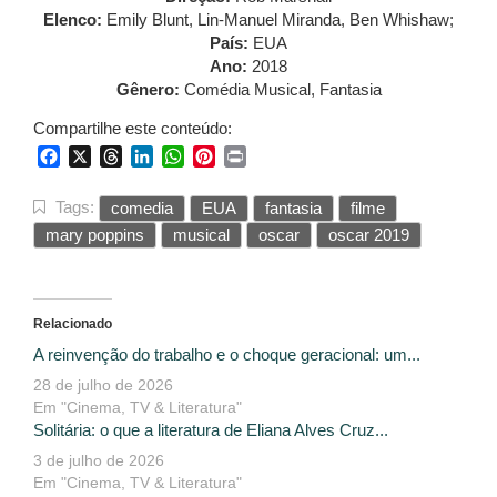
Elenco:
Emily Blunt, Lin-Manuel Miranda, Ben Whishaw;
País:
EUA
Ano:
2018
Gênero:
Comédia Musical, Fantasia
Compartilhe este conteúdo:
Facebook
X
Threads
LinkedIn
WhatsApp
Pinterest
Print
Tags:
comedia
EUA
fantasia
filme
mary poppins
musical
oscar
oscar 2019
Relacionado
A reinvenção do trabalho e o choque geracional: um...
28 de julho de 2026
Em "Cinema, TV & Literatura"
Solitária: o que a literatura de Eliana Alves Cruz...
3 de julho de 2026
Em "Cinema, TV & Literatura"