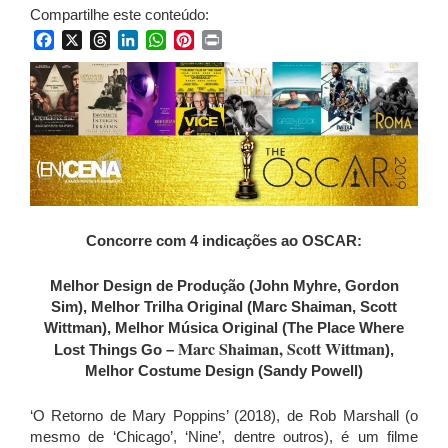
Compartilhe este conteúdo:
Facebook
X
Threads
LinkedIn
WhatsApp
Pinterest
Print
Concorre com 4 indicações ao OSCAR:
Melhor Design de Produção (John Myhre, Gordon
Sim), Melhor Trilha Original (Marc Shaiman, Scott
Wittman), Melhor Música Original (The Place Where
Marc Shaiman, Scott Wittman
Lost Things Go –
),
Melhor Costume Design (Sandy Powell)
‘O Retorno de Mary Poppins’ (2018), de Rob Marshall (o
mesmo de ‘Chicago’, ‘Nine’, dentre outros), é um filme