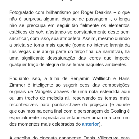
Fotografado com brilhantismo por Roger Deakins – o que
não é surpresa alguma, diga-se de passagem -, o longa
não se preocupa em seguir tão fielmente os elementos
estéticos do
noir
, afastando-se constantemente deste sem
sacrificar, com isso, sua atmosfera. Assim, mesmo quando
a paleta se torna mais quente (como no intenso laranja da
Las Vegas que abriga parte do terço final da narrativa), há
uma significante dessaturação das cores que impede
qualquer traço de alegria de se firmar naqueles ambientes.
Enquanto isso, a trilha de Benjamin Wallfisch e Hans
Zimmer é inteligente ao sugerir ecos das composições
originais de Vangelis através de uma nota estendida aqui
ou um trecho de melodia ali, reservando os temas mais
reconhecíveis para pontos-chave da projeção (e aquele
que ouvimos na cena final com o personagem de Gosling é
especialmente inspirada ao estabelecer uma rima com um
dos momentos mais celebrados do
anterior
).
A escolha do cineasta canadense Denis Villeneuve para