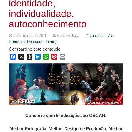
identidade,
individualidade,
autoconhecimento
3 de março de 2018
Pablo Villaça
Cinema, TV &
Literatura,
Destaque,
Filme,
Compartilhe este conteúdo:
Facebook
X
Threads
LinkedIn
WhatsApp
Pinterest
Print
Concorre com 5 indicações ao OSCAR:
Melhor Fotografia, Melhor Design de Produção, Melhor