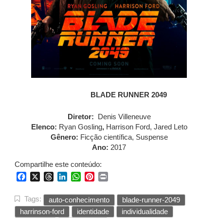
BLADE RUNNER 2049
Diretor:
Denis Villeneuve
Elenco:
Ryan Gosling
,
Harrison Ford, Jared Leto
Gênero:
Ficção científica
,
Suspense
Ano:
2017
Compartilhe este conteúdo:
Facebook
X
Threads
LinkedIn
WhatsApp
Pinterest
Print
Tags:
auto-conhecimento
blade-runner-2049
harrinson-ford
identidade
individualidade