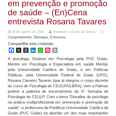
em prevenção e promoção
de saúde – (En)Cena
entrevista Rosana Tavares
26 de agosto de 2016
Sonielson Luciano de Sousa
Comportamento,
Destaque,
Entrevista
Compartilhe este conteúdo:
Facebook
X
Threads
LinkedIn
WhatsApp
Pinterest
Print
A psicóloga, Doutora em Psicologia pela PUC Goiás,
Mestre em Psicologia e Especialista em saúde Mental,
pela Universidade Católica de Goiás, e em Políticas
Públicas, pela Universidade Federal de Goiás (UFG),
Rosana Carneiro Tavares (que já integrou o corpo docente
do curso de Psicologia do CEULP/ULBRA), vem a Palmas
proferir a palestra de encerramento da 1ª. Semana de
Psicologia do CEULP. Com o tema “Desafios do psicólogo
na prática multiprofissional em prevenção e promoção de
saúde”, a professora da Pontifícia Universidade Católica de
Goiás (PUC Goiás) irá abordar um dos mais importantes