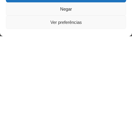
Negar
Ver preferências
Saiba mais
Sobre
Quem somos
Contato
Links Úteis
Buscador Google
Publicações Recentes