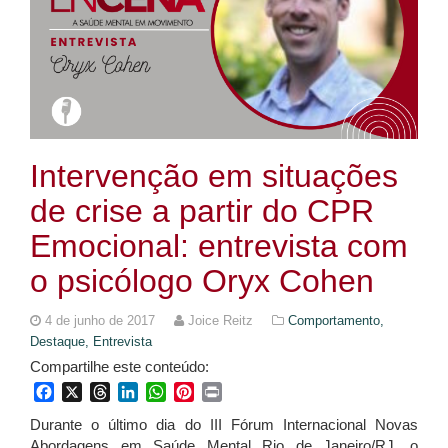
Intervenção em situações
de crise a partir do CPR
Emocional: entrevista com
o psicólogo Oryx Cohen
4 de junho de 2017
Joice Reitz
Comportamento,
Destaque,
Entrevista
Compartilhe este conteúdo:
Facebook
X
Threads
LinkedIn
WhatsApp
Pinterest
Print
Durante o último dia do III Fórum Internacional Novas
Abordagens em Saúde Mental Rio de Janeiro/RJ, o