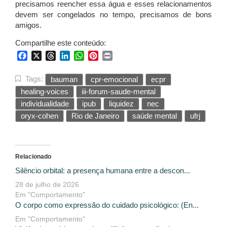
precisamos reencher essa água e esses relacionamentos
devem ser congelados no tempo, precisamos de bons
amigos.
Compartilhe este conteúdo:
Facebook
X
Threads
LinkedIn
WhatsApp
Pinterest
Print
Tags:
bauman
cpr-emocional
ecpr
healing-voices
iii-forum-saude-mental
individualidade
ipub
liquidez
nec
oryx-cohen
Rio de Janeiro
saúde mental
ufrj
Relacionado
Silêncio orbital: a presença humana entre a descon...
28 de julho de 2026
Em "Comportamento"
O corpo como expressão do cuidado psicológico: (En...
Em "Comportamento"