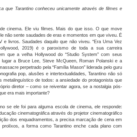
a que Tarantino conheceu unicamente através de filmes e
 de cinema. Ele viu filmes. Mais do que isso. O que move
: ele não sente saudades de eras e momentos em que viveu. É
TV e livros. Saudades daquilo que não viveu. “Era Uma Vez
lywood, 2019) é o paroxismo de toda a sua carreira
 em que a velha Hollywood do “Studio System” com seus
r lugar a Bruce Lee, Steve McQueen, Roman Polanski e a
assacre perpetrado pela “Família Mason” liderada pelo guru
rafia pop, alusões e intertextualidades, Tarantino não só
is metalinguístico de todos: a ansiedade do protagonista que
óprio diretor – como se reiventar agora, se a nostalgia pós-
 que era mais importante?
no se ele foi para alguma escola de cinema, ele responde:
educação cinematográfica através do projetor cinematográfico
sição dos enquadramentos, a precisa marcação de cena em
s prolíxos, a forma como Tarantino enche cada plano com