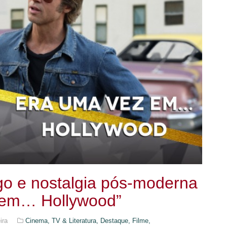
ego e nostalgia pós-moderna
z em… Hollywood”
ira
Cinema, TV & Literatura,
Destaque,
Filme,