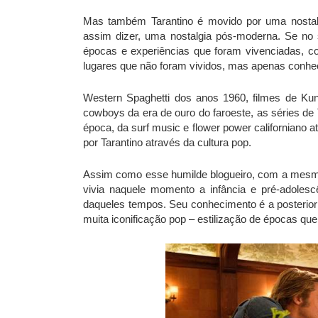
Mas também Tarantino é movido por uma nostalgia 
assim dizer, uma nostalgia pós-moderna. Se no se
épocas e experiências que foram vivenciadas, co
lugares que não foram vividos, mas apenas conheci
Western Spaghetti dos anos 1960, filmes de Ku
cowboys da era de ouro do faroeste, as séries de
época, da surf music e flower power californiano 
por Tarantino através da cultura pop.
Assim como esse humilde blogueiro, com a mesma 
vivia naquele momento a infância e pré-adolescê
daqueles tempos. Seu conhecimento é a posterior
muita iconificação pop – estilização de épocas que