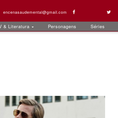
encenasaudemental@gmail.com
 & Literatura
Personagens
Séries