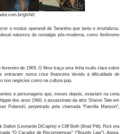
ador.com.br/glsN0
cer o modus operandi de Tarantino que tanto o imortalizou.
adoxal natureza da nostalgia pós-moderna, como fenômeno
fevereiro de 1969. O filme traça uma linha muito clara sobre
s entravam numa crise financeira devido à dificuldade de
o nos negócios como na cultura pop.
mentos e personagens que, meses depois, estariam na cena
ippie dos anos 1960: o assassinato da atriz Sharon Tate em
an Polanski, perpetrado pela chamada “Família Manson”,
 Dalton (Leonardo DiCaprio) e Cliff Both (Brad Pitt). Rick era
mada “O Caçador de Recompensas” (“Bounty Law”). Agora,