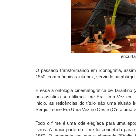
encurt
O passado transformando em iconografia, ass
1950, com máquinas jukebox, servindo hambúrguer
É essa a ontologia cinematográfica de Tarantino 
ao assistir o seu último filme Era Uma Vez e
início, as reticências do título são uma alusão 
Sérgio Leone Era Uma Vez no Oeste (C’era uma vol
Todo o filme é uma ode elegíaca para uma époc
livros.
A maior parte do filme foi concebida para 
1960. O momento em que o chamado “Studio Sy