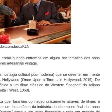
ador.com.br/ozKLN
im como quando entramos em algum bar temático dos anos
es artesanais vintage.
(a nostalgia cultural pós-moderna) que se deve ter em mente
m… Hollywood (Once Upon a Time… in Hollywood, 2019). De
irônica a um filme clássico do Western Spaghetti do italiano
ta il West, 1968).
a que Tarantino conheceu unicamente através de filmes e
ser um instantâneo da indústria do cinema no final dos anos
stem” estrava em crise financeira e todo um modelo de