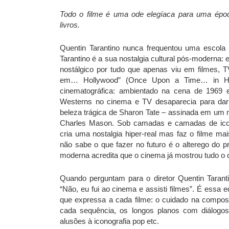
Todo o filme é uma ode elegíaca para uma époc
livros.
Quentin Tarantino nunca frequentou uma escola
Tarantino é a sua nostalgia cultural pós-moderna
nostálgico por tudo que apenas viu em filmes, 
em… Hollywood” (Once Upon a Time… in Hol
cinematográfica: ambientado na cena de 1969
Westerns no cinema e TV desaparecia para da
beleza trágica de Sharon Tate – assinada em um m
Charles Mason. Sob camadas e camadas de iconog
cria uma nostalgia hiper-real mas faz o filme ma
não sabe o que fazer no futuro é o alterego do pr
moderna acredita que o cinema já mostrou tudo o
Quando perguntam para o diretor Quentin Taranti
“Não, eu fui ao cinema e assisti filmes”. É essa 
que expressa a cada filme: o cuidado na compo
cada sequência, os longos planos com diálogo
alusões à iconografia pop etc.