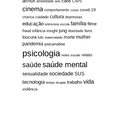
amor
caos
ansiedade
arte
CAPS
cinema
covid-19
comportamento
corpo
cultura
cuidado
crianca
depressao
família
educação
filme
entrevista
escola
jung
livro
freud
infância
insight
liberdade
mulher
loucura
morte
luto
maternidade
pandemia
psicanálise
psicologia
relato
redes sociais
saúde mental
saúde
sociedade
sexualidade
SUS
vida
tecnologia
trabalho
tempo
terapia
violência