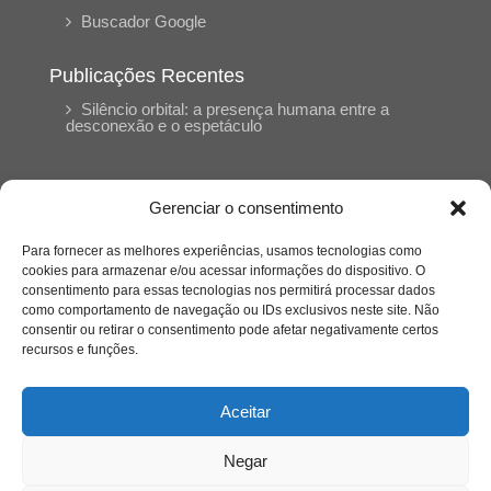
Buscador Google
Publicações Recentes
Silêncio orbital: a presença humana entre a
desconexão e o espetáculo
A reinvenção do trabalho e o choque geracional:
uma análise crítica do mercado contemporâneo
Gerenciar o consentimento
em “Um Senhor Estagiário”
Para fornecer as melhores experiências, usamos tecnologias como
cookies para armazenar e/ou acessar informações do dispositivo. O
O corpo como expressão do cuidado
consentimento para essas tecnologias nos permitirá processar dados
psicológico: (En)Cena entrevista Eliz Dorneles
como comportamento de navegação ou IDs exclusivos neste site. Não
consentir ou retirar o consentimento pode afetar negativamente certos
recursos e funções.
Violência, saúde mental e a difícil construção do
acolhimento institucional: (En)cena entrevista
Izabella Ferreira dos Santos, Conselheira do
Aceitar
CRP-23
Negar
Ser mulher, pensar gênero, enfrentar o mundo: