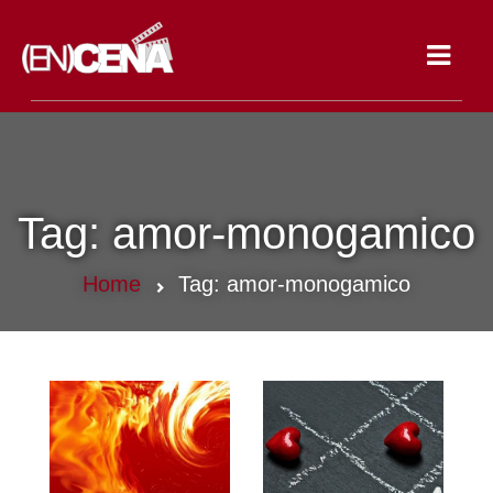
Toggle
navigat
Tag:
amor-monogamico
Home
Tag:
amor-monogamico