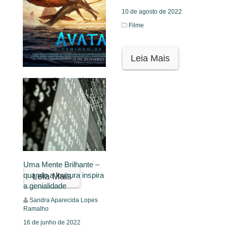
10 de agosto de 2022
Filme
Leia Mais
A migração forçada no
filme “Avatar: o caminho
da água”
Glaub Silva dos Santos
21 de fevereiro de 2023
Filme
Uma Mente Brilhante –
quando a loucura inspira
Leia Mais
a genialidade
Sandra Aparecida Lopes
Ramalho
16 de junho de 2022