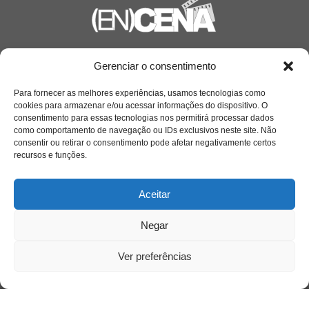
Saiba mais
Gerenciar o consentimento
Sobre
Para fornecer as melhores experiências, usamos tecnologias como
cookies para armazenar e/ou acessar informações do dispositivo. O
consentimento para essas tecnologias nos permitirá processar dados
como comportamento de navegação ou IDs exclusivos neste site. Não
Quem somos
consentir ou retirar o consentimento pode afetar negativamente certos
recursos e funções.
Contato
Aceitar
Links Úteis
Negar
Buscador Google
Ver preferências
Publicações Recentes
A caminhada antimanicomial e os desafios da
saúde mental no Tocantins: (En)Cena entrevista