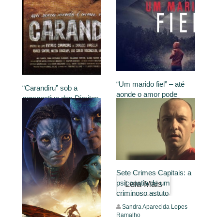
“Um marido fiel” – até
“Carandiru” sob a
aonde o amor pode
perspectiva dos Direitos
chegar?
Humanos
Maria Sueli de Souza
Alexia Regina Santos
Amaral Cury
17 de abril de 2024
11 de setembro de 2023
Filme
Filme
Sete Crimes Capitais: a
Leia Mais
psicopatia de um
Leia Mais
criminoso astuto
Sandra Aparecida Lopes
Ramalho