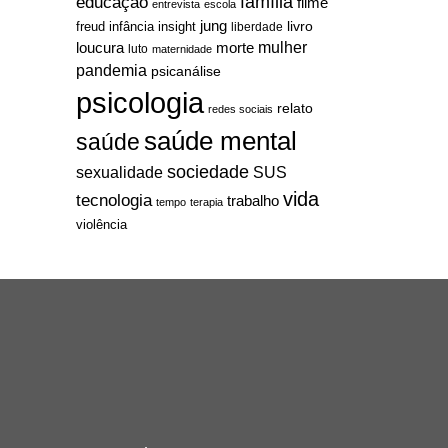
família
educação
filme
entrevista
escola
jung
livro
freud
infância
insight
liberdade
mulher
loucura
morte
luto
maternidade
pandemia
psicanálise
psicologia
relato
redes sociais
saúde mental
saúde
sociedade
sexualidade
SUS
vida
tecnologia
trabalho
tempo
terapia
violência