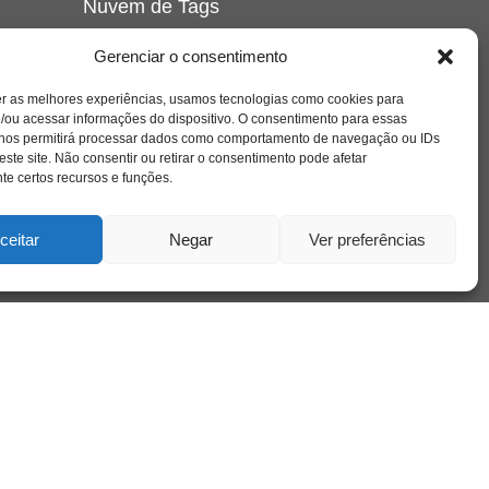
Nuvem de Tags
amor
caos
ansiedade
arte
CAPS
Gerenciar o consentimento
e o
cinema
covid-19
comportamento
corpo
er as melhores experiências, usamos tecnologias como cookies para
cultura
cuidado
crianca
depressao
/ou acessar informações do dispositivo. O consentimento para essas
família
educação
filme
entrevista
escola
o
 nos permitirá processar dados como comportamento de navegação ou IDs
se
jung
livro
freud
infância
insight
liberdade
este site. Não consentir ou retirar o consentimento pode afetar
mulher
loucura
morte
e certos recursos e funções.
luto
maternidade
hor
pandemia
psicanálise
psicologia
ceitar
Negar
Ver preferências
relato
redes sociais
o
saúde mental
saúde
a
sociedade
sexualidade
SUS
vida
tecnologia
trabalho
tempo
terapia
violência
nto
sta