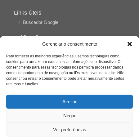
Links Úteis
Buscador Google
Publicações Recentes
Gerenciar o consentimento
A caminhada antimanicomial e os desafios da
saúde mental no Tocantins: (En)Cena entrevista
Ana Carolina Noleto
Para fornecer as melhores experiências, usamos tecnologias como
cookies para armazenar e/ou acessar informações do dispositivo. O
consentimento para essas tecnologias nos permitirá processar dados
como comportamento de navegação ou IDs exclusivos neste site. Não
A Psicologia como espaço de cuidado para
consentir ou retirar o consentimento pode afetar negativamente certos
mulheres: (En)Cena entrevista Rayla Soares
recursos e funções.
Entre cores e memórias: a arte de Junior
Aceitar
Rabisco e os traços históricos de Porto Nacional
Negar
Entre autocontrole e aprendizagem: o
desenvolvimento comportamental em Kung Fu
Ver preferências
Panda