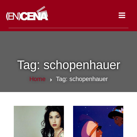
Toggle
navigat
Tag:
schopenhauer
Home
Tag:
schopenhauer