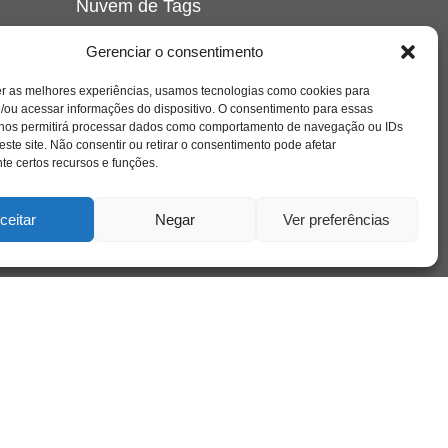
Nuvem de Tags
amor
caos
ansiedade
arte
CAPS
Gerenciar o consentimento
e o
cinema
covid-19
comportamento
corpo
er as melhores experiências, usamos tecnologias como cookies para
cultura
cuidado
crianca
depressao
/ou acessar informações do dispositivo. O consentimento para essas
família
educação
filme
entrevista
escola
o
 nos permitirá processar dados como comportamento de navegação ou IDs
se
jung
livro
freud
infância
insight
liberdade
este site. Não consentir ou retirar o consentimento pode afetar
mulher
loucura
morte
e certos recursos e funções.
luto
maternidade
hor
pandemia
psicanálise
psicologia
ceitar
Negar
Ver preferências
relato
redes sociais
o
saúde mental
saúde
a
sociedade
sexualidade
SUS
vida
tecnologia
trabalho
tempo
terapia
violência
nto
sta