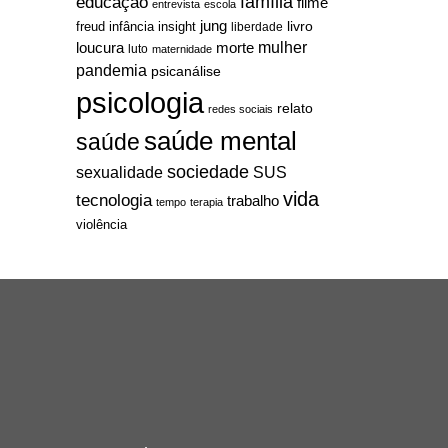
família
educação
filme
entrevista
escola
jung
livro
freud
infância
insight
liberdade
mulher
loucura
morte
luto
maternidade
pandemia
psicanálise
psicologia
relato
redes sociais
saúde mental
saúde
sociedade
sexualidade
SUS
vida
tecnologia
trabalho
tempo
terapia
violência