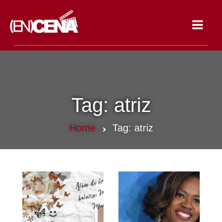
Toggle
navigat
Tag:
atriz
Home
Tag:
atriz