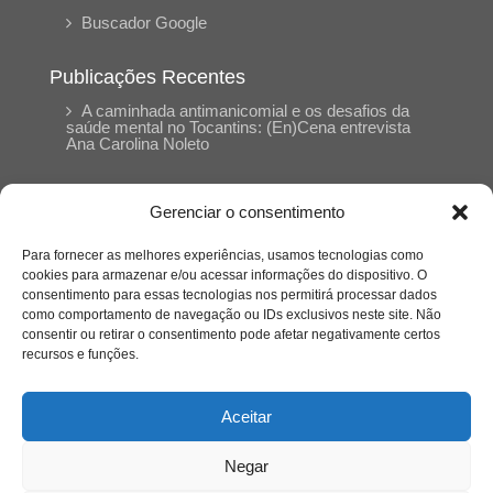
Buscador Google
Publicações Recentes
A caminhada antimanicomial e os desafios da
saúde mental no Tocantins: (En)Cena entrevista
Ana Carolina Noleto
A Psicologia como espaço de cuidado para
Gerenciar o consentimento
mulheres: (En)Cena entrevista Rayla Soares
Para fornecer as melhores experiências, usamos tecnologias como
cookies para armazenar e/ou acessar informações do dispositivo. O
Entre autocontrole e aprendizagem: o
consentimento para essas tecnologias nos permitirá processar dados
desenvolvimento comportamental em Kung Fu
como comportamento de navegação ou IDs exclusivos neste site. Não
Panda
consentir ou retirar o consentimento pode afetar negativamente certos
recursos e funções.
Entre o prato saudável e o consumo
compulsivo: a contradição alimentar do brasileiro
Aceitar
contemporâneo
Negar
O invisível que adoece: memória, trauma e o