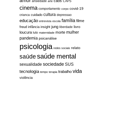
amor
caos
ansiedade
arte
CAPS
cinema
covid-19
comportamento
corpo
cultura
cuidado
crianca
depressao
família
educação
filme
entrevista
escola
jung
livro
freud
infância
insight
liberdade
mulher
loucura
morte
luto
maternidade
pandemia
psicanálise
psicologia
relato
redes sociais
saúde mental
saúde
sociedade
sexualidade
SUS
vida
tecnologia
trabalho
tempo
terapia
violência