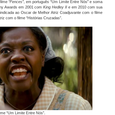
filme
“Fences”
, em português “Um Limite Entre Nós” e soma
Tony Awards em 2001 com
King Hedley II
e em 2010 com sua
 indicada ao Oscar de Melhor Atriz Coadjuvante com o filme
riz com o filme “Histórias Cruzadas”.
ilme “Um Limite Entre Nós”.