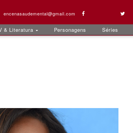
encenasaudemental@gmail.com
 & Literatura
Personagens
Séries