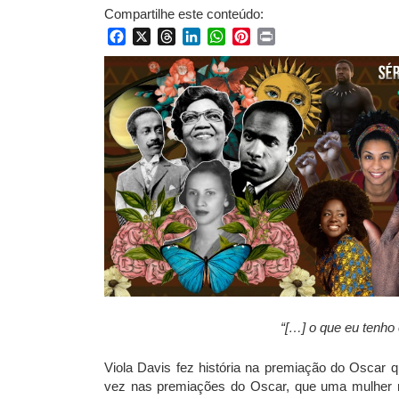
Compartilhe este conteúdo:
Facebook
X
Threads
LinkedIn
WhatsApp
Pinterest
Print
“[…]
o que eu tenho
Viola Davis fez história na premiação do Oscar 
vez nas premiações do Oscar, que uma mulher ne