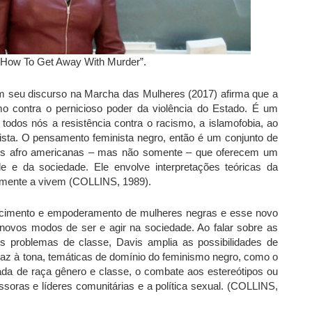
 “How To Get Away With Murder”.
, em seu discurso na Marcha das Mulheres (2017) afirma que a
 contra o pernicioso poder da violência do Estado. É um
 todos nós a resistência contra o racismo, a islamofobia, ao
alista. O pensamento feminista negro, então é um conjunto de
eres afro americanas – mas não somente – que oferecem um
e e da sociedade. Ele envolve interpretações teóricas da
almente a vivem (COLLINS, 1989).
hecimento e empoderamento de mulheres negras e esse novo
novos modos de ser e agir na sociedade. Ao falar sobre as
s problemas de classe, Davis amplia as possibilidades de
raz à tona, temáticas de domínio do feminismo negro, como o
igada de raça gênero e classe, o combate aos estereótipos ou
oras e líderes comunitárias e a política sexual. (COLLINS,