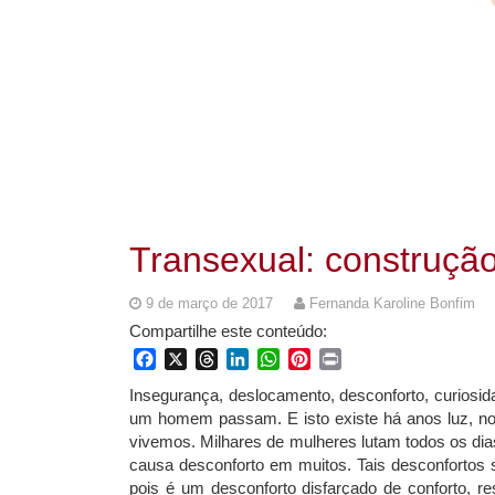
Transexual: construçã
9 de março de 2017
Fernanda Karoline Bonfim
Compartilhe este conteúdo:
Facebook
X
Threads
LinkedIn
WhatsApp
Pinterest
Print
Insegurança, deslocamento, desconforto, curiosid
um homem passam. E isto existe há anos luz, no
vivemos. Milhares de mulheres lutam todos os di
causa desconforto em muitos. Tais desconfortos 
pois é um desconforto disfarçado de conforto, re