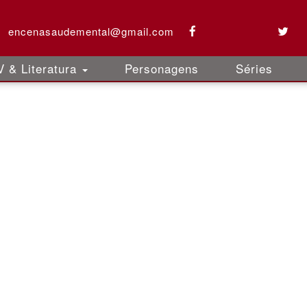
encenasaudemental@gmail.com
 & Literatura
Personagens
Séries