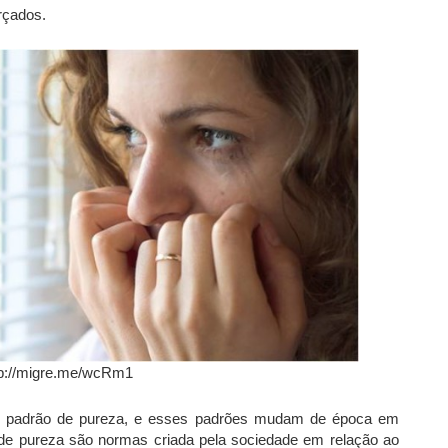
rçados.
tp://migre.me/wcRm1
u padrão de pureza, e esses padrões mudam de época em
s de pureza são normas criada pela sociedade em relação ao