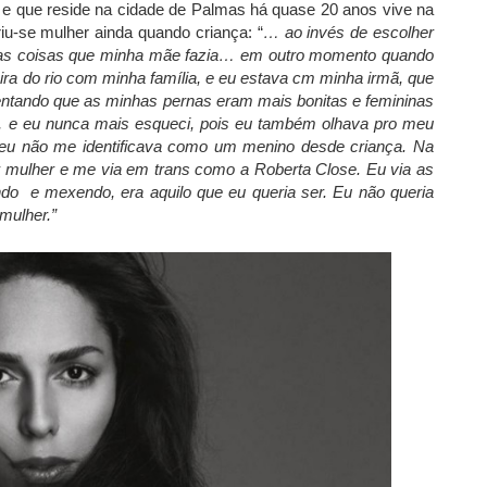
al e que reside na cidade de Palmas há quase 20 anos vive na
riu-se mulher ainda quando criança: “
… ao invés de escolher
r nas coisas que minha mãe fazia… em outro momento quando
ira do rio com minha família, e eu estava cm minha irmã, que
entando que as minhas pernas eram mais bonitas e femininas
, e eu nunca mais esqueci, pois eu também olhava pro meu
eu não me identificava como um menino desde criança. Na
or mulher e me via em trans como a Roberta Close. Eu via as
o e mexendo, era aquilo que eu queria ser. Eu não queria
 mulher.”