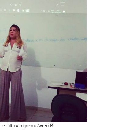
onte: http://migre.me/wcRnB