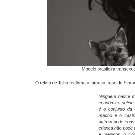
Modelo brasileira transexu
O relato de Talita reafirma a famosa frase de Simo
Ninguém nasce mul
econômico define
é o conjunto da c
macho e o castr
outrem pode const
criança não pode 
e meninos, o cor