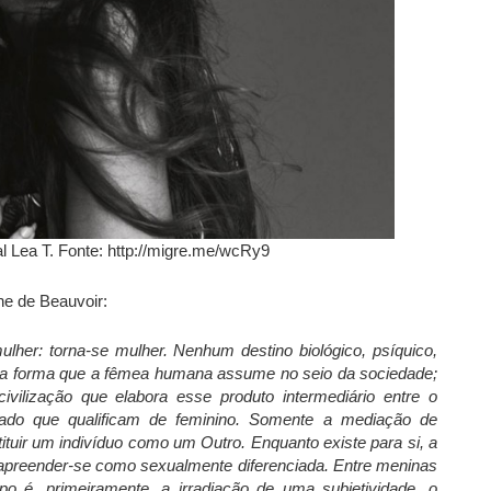
al Lea T. Fonte: http://migre.me/wcRy9
ne de Beauvoir:
her: torna-se mulher. Nenhum destino biológico, psíquico,
 a forma que a fêmea humana assume no seio da sociedade;
ivilização que elabora esse produto intermediário entre o
ado que qualificam de feminino. Somente a mediação de
ituir um indivíduo como um Outro. Enquanto existe para si, a
apreender-se como sexualmente diferenciada. Entre meninas
po é, primeiramente, a irradiação de uma subjetividade, o