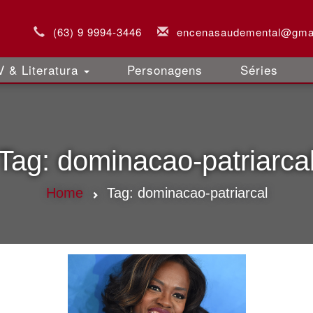
(63) 9 9994-3446
encenasaudemental@gma
 & Literatura
Personagens
Séries
Tag:
dominacao-patriarca
Home
Tag:
dominacao-patriarcal