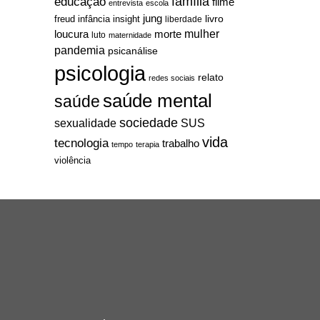
família
educação
filme
entrevista
escola
jung
livro
freud
infância
insight
liberdade
mulher
loucura
morte
luto
maternidade
pandemia
psicanálise
psicologia
relato
redes sociais
saúde mental
saúde
sociedade
sexualidade
SUS
vida
tecnologia
trabalho
tempo
terapia
violência