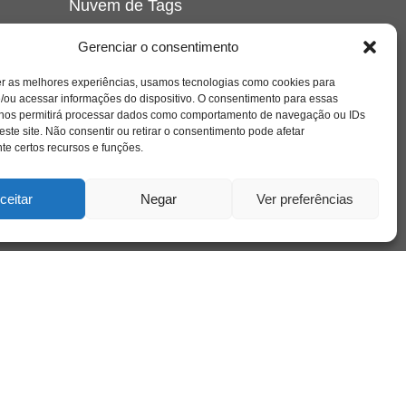
Nuvem de Tags
amor
caos
ansiedade
arte
CAPS
Gerenciar o consentimento
e o
cinema
covid-19
comportamento
corpo
er as melhores experiências, usamos tecnologias como cookies para
cultura
cuidado
crianca
depressao
/ou acessar informações do dispositivo. O consentimento para essas
família
educação
filme
entrevista
escola
o
 nos permitirá processar dados como comportamento de navegação ou IDs
se
jung
livro
freud
infância
insight
liberdade
este site. Não consentir ou retirar o consentimento pode afetar
mulher
loucura
morte
e certos recursos e funções.
luto
maternidade
hor
pandemia
psicanálise
psicologia
ceitar
Negar
Ver preferências
relato
redes sociais
o
saúde mental
saúde
a
sociedade
sexualidade
SUS
vida
tecnologia
trabalho
tempo
terapia
violência
nto
sta