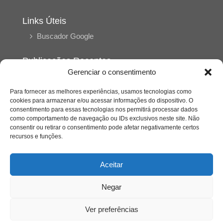
Links Úteis
Buscador Google
Publicações Recentes
Gerenciar o consentimento
A caminhada antimanicomial e os desafios da
saúde mental no Tocantins: (En)Cena entrevista
Ana Carolina Noleto
Para fornecer as melhores experiências, usamos tecnologias como
cookies para armazenar e/ou acessar informações do dispositivo. O
consentimento para essas tecnologias nos permitirá processar dados
como comportamento de navegação ou IDs exclusivos neste site. Não
A Psicologia como espaço de cuidado para
consentir ou retirar o consentimento pode afetar negativamente certos
mulheres: (En)Cena entrevista Rayla Soares
recursos e funções.
Entre autocontrole e aprendizagem: o
Aceitar
desenvolvimento comportamental em Kung Fu
Panda
Negar
Entre o prato saudável e o consumo
Ver preferências
compulsivo: a contradição alimentar do brasileiro
contemporâneo