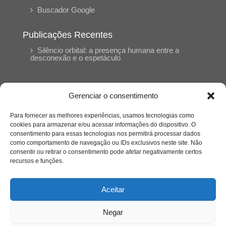
Buscador Google
Publicações Recentes
Silêncio orbital: a presença humana entre a
desconexão e o espetáculo
A reinvenção do trabalho e o choque geracional:
uma análise crítica do mercado contemporâneo
Gerenciar o consentimento
em “Um Senhor Estagiário”
Para fornecer as melhores experiências, usamos tecnologias como
cookies para armazenar e/ou acessar informações do dispositivo. O
O corpo como expressão do cuidado
consentimento para essas tecnologias nos permitirá processar dados
psicológico: (En)Cena entrevista Eliz Dorneles
como comportamento de navegação ou IDs exclusivos neste site. Não
consentir ou retirar o consentimento pode afetar negativamente certos
recursos e funções.
Violência, saúde mental e a difícil construção do
acolhimento institucional: (En)cena entrevista
Izabella Ferreira dos Santos, Conselheira do
Aceitar
CRP-23
Negar
Ser mulher, pensar gênero, enfrentar o mundo: