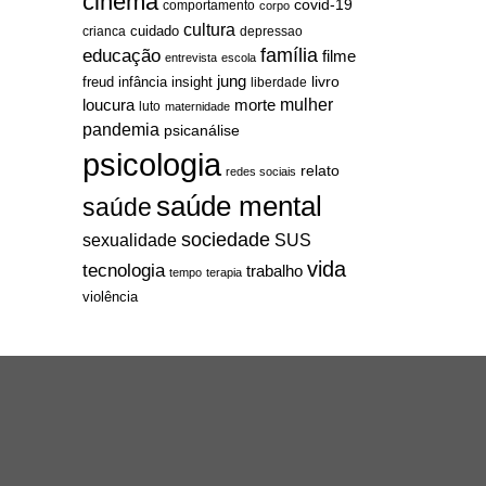
cinema
covid-19
comportamento
corpo
cultura
cuidado
crianca
depressao
família
educação
filme
entrevista
escola
jung
livro
freud
infância
insight
liberdade
mulher
loucura
morte
luto
maternidade
pandemia
psicanálise
psicologia
relato
redes sociais
saúde mental
saúde
sociedade
sexualidade
SUS
vida
tecnologia
trabalho
tempo
terapia
violência