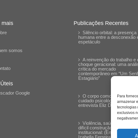
 mais
Publicações Recentes
bre
Silêncio orbital: a presença
humana entre a desconexão 
espetáculo
uem somos
A reinvenção do trabalho e 
choque geracional: uma análi
ntato
crítica do mercado
contemporâneo em “Um Sen
Estagiário”
 Úteis
scador Google
O corpo como expressão d
Para fornec
cuidado psicológico: (En)Cen
armazenar e
entrevista Eliz Dorneles
tecnologias
exclusivos n
negativament
Violência, saúde mental e a
difícil construção do acolhime
institucional: (En)cena entrevi
A
Izabella Ferreira dos Santos,