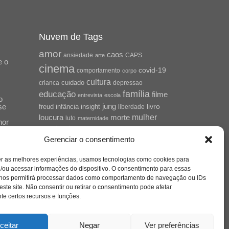
Nuvem de Tags
amor
caos
ansiedade
arte
CAPS
e o
cinema
covid-19
comportamento
corpo
cultura
cuidado
crianca
depressao
família
educação
filme
entrevista
escola
o
se
jung
livro
freud
infância
insight
liberdade
mulher
loucura
morte
luto
maternidade
hor
pandemia
psicanálise
Gerenciar o consentimento
psicologia
relato
redes sociais
o
er as melhores experiências, usamos tecnologias como cookies para
saúde mental
saúde
a
/ou acessar informações do dispositivo. O consentimento para essas
 nos permitirá processar dados como comportamento de navegação ou IDs
sociedade
sexualidade
SUS
este site. Não consentir ou retirar o consentimento pode afetar
vida
tecnologia
trabalho
e certos recursos e funções.
tempo
terapia
violência
nto
sta
ceitar
Negar
Ver preferências