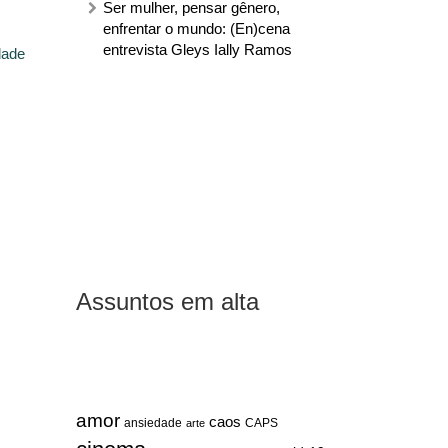
Ser mulher, pensar gênero,
enfrentar o mundo: (En)cena
entrevista Gleys Ially Ramos
dade
Assuntos em alta
amor
caos
ansiedade
arte
CAPS