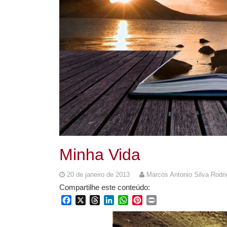
Minha Vida
20 de janeiro de 2013
Marcos Antonio Silva Rodr
Compartilhe este conteúdo:
Facebook
X
Threads
LinkedIn
WhatsApp
Pinterest
Print