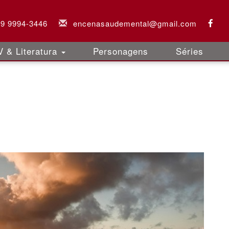
 9 9994-3446
encenasaudemental@gmail.com
 & Literatura
Personagens
Séries