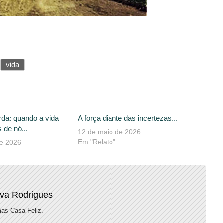
vida
rda: quando a vida
A força diante das incertezas...
 de nó...
12 de maio de 2026
Em "Relato"
de 2026
lva Rodrigues
as Casa Feliz.