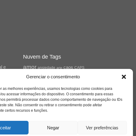
Nuvem de Tags
amor
l e
caos
ansiedade
arte
CAPS
no
cinema
ta
covid-19
Gerenciar o consentimento
comportamento
corpo
cultura
cuidado
crianca
depressao
er as melhores experiências, usamos tecnologias como cookies para
família
educação
filme
entrevista
escola
/ou acessar informações do dispositivo. O consentimento para essas
jung
livro
freud
infância
insight
liberdade
 nos permitirá processar dados como comportamento de navegação ou IDs
de
mulher
loucura
morte
Cena
este site. Não consentir ou retirar o consentimento pode afetar
luto
maternidade
e certos recursos e funções.
pandemia
psicanálise
psicologia
relato
redes sociais
ceitar
Negar
Ver preferências
saúde mental
saúde
mento