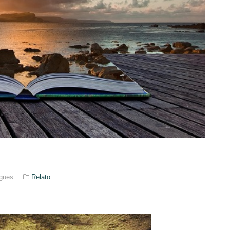
igues
Relato