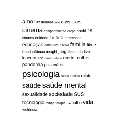
amor
caos
ansiedade
arte
CAPS
cinema
covid-19
comportamento
corpo
cultura
cuidado
crianca
depressao
família
educação
filme
entrevista
escola
jung
livro
freud
infância
insight
liberdade
mulher
loucura
morte
luto
maternidade
pandemia
psicanálise
psicologia
relato
redes sociais
saúde mental
saúde
sociedade
sexualidade
SUS
vida
tecnologia
trabalho
tempo
terapia
violência