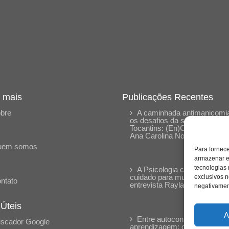
 mais
Publicações Recentes
bre
A caminhada antimanicomia
os desafios da saúde mental 
Tocantins: (En)Cena entrevis
Ana Carolina Noleto
uem somos
Para fornec
armazenar e
tecnologias
A Psicologia como espaço 
cuidado para mulheres: (En)
exclusivos n
ntato
entrevista Rayla Soares
negativament
 Úteis
A
Entre autocontrole e
scador Google
aprendizagem: o desenvolvi