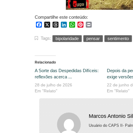
Compartilhe este conteúdo:
Facebook
X
Threads
LinkedIn
WhatsApp
Pinterest
Print
Tags:
bipolaridade
pensar
sentimento
Relacionado
A Sorte das Despedidas Difíceis:
Depois da pe
reflexões acerca ...
exige versões
28 de julho de 2026
22 de junho 
Em "Relato"
Em "Relato"
Marcos Antonio Si
Usuário do CAPS II- Palm