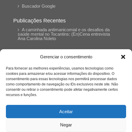
Buscador Google
Publicações Recentes
A caminhada antimanicomial e os desafios da
saúde mental no Tocantins: (En)Cena entrevista
Ana Carolina Noleto
A Psicologia como espaço de cuidado para
Gerenciar o consentimento
mulheres: (En)Cena entrevista Rayla Soares
Para fornecer as melhores experiências, usamos tecnologias como
cookies para armazenar e/ou acessar informações do dispositivo. O
Entre autocontrole e aprendizagem: o
consentimento para essas tecnologias nos permitirá processar dados
desenvolvimento comportamental em Kung Fu
como comportamento de navegação ou IDs exclusivos neste site. Não
Panda
consentir ou retirar o consentimento pode afetar negativamente certos
recursos e funções.
Entre o prato saudável e o consumo
compulsivo: a contradição alimentar do brasileiro
Aceitar
contemporâneo
Negar
O invisível que adoece: memória, trauma e o