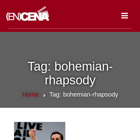
Toggle
navigat
Tag:
bohemian-
rhapsody
Home
Tag:
bohemian-rhapsody