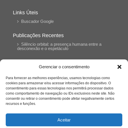
Links Úteis
Buscador Google
Publicações Recentes
Silêncio orbital: a presença humana entre a
desconexão e o espetáculo
A reinvenção do trabalho e o choque geracional:
Gerenciar o consentimento
uma análise crítica do mercado contemporâneo
em “Um Senhor Estagiário”
Para fornecer as melhores experiências, usamos tecnologias como
cookies para armazenar e/ou acessar informações do dispositivo. O
consentimento para essas tecnologias nos permitirá processar dados
O corpo como expressão do cuidado
como comportamento de navegação ou IDs exclusivos neste site. Não
psicológico: (En)Cena entrevista Eliz Dorneles
consentir ou retirar o consentimento pode afetar negativamente certos
recursos e funções.
Violência, saúde mental e a difícil construção do
acolhimento institucional: (En)cena entrevista
Aceitar
Izabella Ferreira dos Santos, Conselheira do
CRP-23