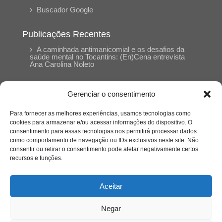
Buscador Google
Publicações Recentes
A caminhada antimanicomial e os desafios da
saúde mental no Tocantins: (En)Cena entrevista
Ana Carolina Noleto
A Psicologia como espaço de cuidado para
Gerenciar o consentimento
mulheres: (En)Cena entrevista Rayla Soares
Para fornecer as melhores experiências, usamos tecnologias como
cookies para armazenar e/ou acessar informações do dispositivo. O
Entre cores e memórias: a arte de Junior
consentimento para essas tecnologias nos permitirá processar dados
Rabisco e os traços históricos de Porto Nacional
como comportamento de navegação ou IDs exclusivos neste site. Não
consentir ou retirar o consentimento pode afetar negativamente certos
recursos e funções.
Entre autocontrole e aprendizagem: o
desenvolvimento comportamental em Kung Fu
Panda
Aceitar
Negar
Entre o prato saudável e o consumo
compulsivo: a contradição alimentar do brasileiro