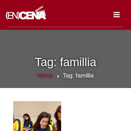
Toggle
navigat
Tag:
famillia
Home
Tag:
famillia