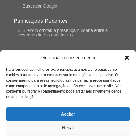
Buscador Google
Publicações Recentes
Silêncio orbital: a presença humana entre a
desconexão e o espetáculo
A reinvenção do trabalho e o choque geracional:
uma análise crítica do mercado contemporâneo
Gerenciar o consentimento
em “Um Senhor Estagiário”
Para fornecer as melhores experiências, usamos tecnologias como
cookies para armazenar e/ou acessar informações do dispositivo. O
O corpo como expressão do cuidado
consentimento para essas tecnologias nos permitirá processar dados
psicológico: (En)Cena entrevista Eliz Dorneles
como comportamento de navegação ou IDs exclusivos neste site. Não
consentir ou retirar o consentimento pode afetar negativamente certos
recursos e funções.
Violência, saúde mental e a difícil construção do
acolhimento institucional: (En)cena entrevista
Izabella Ferreira dos Santos, Conselheira do
Aceitar
CRP-23
Negar
Ser mulher, pensar gênero, enfrentar o mundo: