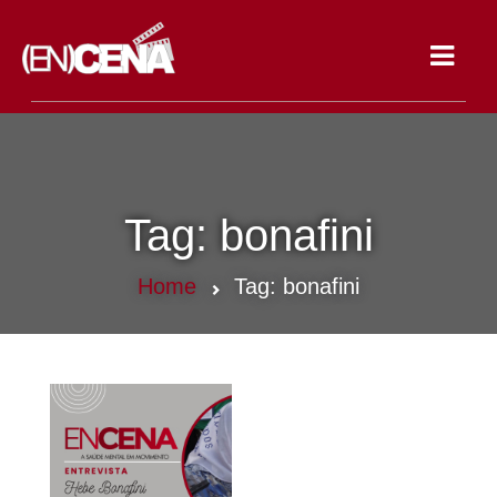
Toggle
navigat
Tag:
bonafini
Home
Tag:
bonafini