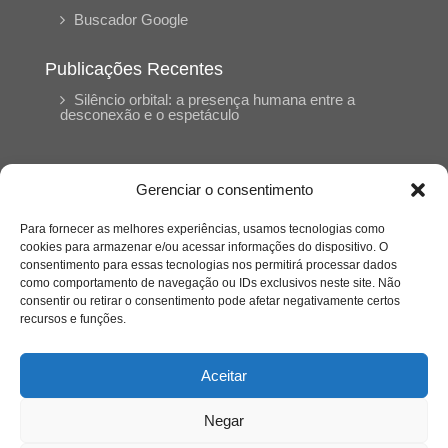
Buscador Google
Publicações Recentes
Silêncio orbital: a presença humana entre a
desconexão e o espetáculo
A reinvenção do trabalho e o choque geracional:
uma análise crítica do mercado contemporâneo
Gerenciar o consentimento
em “Um Senhor Estagiário”
Para fornecer as melhores experiências, usamos tecnologias como
cookies para armazenar e/ou acessar informações do dispositivo. O
O corpo como expressão do cuidado
consentimento para essas tecnologias nos permitirá processar dados
psicológico: (En)Cena entrevista Eliz Dorneles
como comportamento de navegação ou IDs exclusivos neste site. Não
consentir ou retirar o consentimento pode afetar negativamente certos
recursos e funções.
Violência, saúde mental e a difícil construção do
acolhimento institucional: (En)cena entrevista
Izabella Ferreira dos Santos, Conselheira do
Aceitar
CRP-23
Negar
Ser mulher, pensar gênero, enfrentar o mundo: