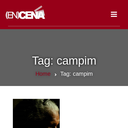
Toggle
navigat
Tag:
campim
Home
Tag:
campim