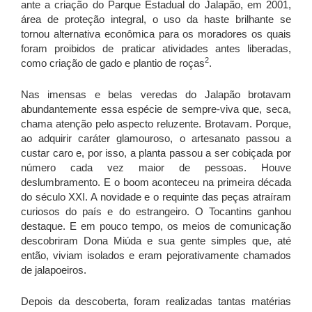
ante a criação do Parque Estadual do Jalapão, em 2001,
área de proteção integral, o uso da haste brilhante se
tornou alternativa econômica para os moradores os quais
foram proibidos de praticar atividades antes liberadas,
2
como criação de gado e plantio de roças
.
Nas imensas e belas veredas do Jalapão brotavam
abundantemente essa espécie de sempre-viva que, seca,
chama atenção pelo aspecto reluzente. Brotavam. Porque,
ao adquirir caráter glamouroso, o artesanato passou a
custar caro e, por isso, a planta passou a ser cobiçada por
número cada vez maior de pessoas. Houve
deslumbramento. E o boom aconteceu na primeira década
do século XXI. A novidade e o requinte das peças atraíram
curiosos do país e do estrangeiro. O Tocantins ganhou
destaque. E em pouco tempo, os meios de comunicação
descobriram Dona Miúda e sua gente simples que, até
então, viviam isolados e eram pejorativamente chamados
de jalapoeiros.
Depois da descoberta, foram realizadas tantas matérias