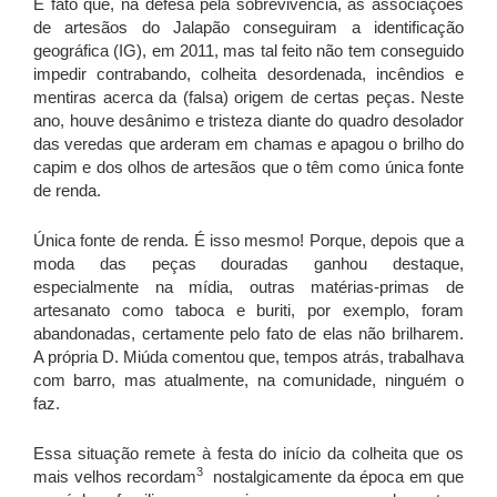
É fato que, na defesa pela sobrevivência, as associações
de artesãos do Jalapão conseguiram a identificação
geográfica (IG), em 2011, mas tal feito não tem conseguido
impedir contrabando, colheita desordenada, incêndios e
mentiras acerca da (falsa) origem de certas peças. Neste
ano, houve desânimo e tristeza diante do quadro desolador
das veredas que arderam em chamas e apagou o brilho do
capim e dos olhos de artesãos que o têm como única fonte
de renda.
Única fonte de renda. É isso mesmo! Porque, depois que a
moda das peças douradas ganhou destaque,
especialmente na mídia, outras matérias-primas de
artesanato como taboca e buriti, por exemplo, foram
abandonadas, certamente pelo fato de elas não brilharem.
A própria D. Miúda comentou que, tempos atrás, trabalhava
com barro, mas atualmente, na comunidade, ninguém o
faz.
Essa situação remete à festa do início da colheita que os
3
mais velhos recordam
nostalgicamente da época em que