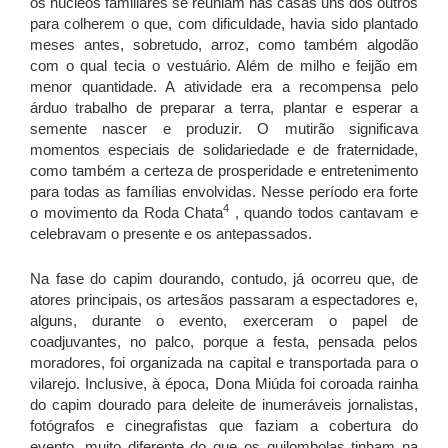
os núcleos familiares se reuniam nas casas uns dos outros
para colherem o que, com dificuldade, havia sido plantado
meses antes, sobretudo, arroz, como também algodão
com o qual tecia o vestuário. Além de milho e feijão em
menor quantidade. A atividade era a recompensa pelo
árduo trabalho de preparar a terra, plantar e esperar a
semente nascer e produzir. O mutirão significava
momentos especiais de solidariedade e de fraternidade,
como também a certeza de prosperidade e entretenimento
para todas as famílias envolvidas. Nesse período era forte
4
o movimento da Roda Chata
, quando todos cantavam e
celebravam o presente e os antepassados.
Na fase do capim dourando, contudo, já ocorreu que, de
atores principais, os artesãos passaram a espectadores e,
alguns, durante o evento, exerceram o papel de
coadjuvantes, no palco, porque a festa, pensada pelos
moradores, foi organizada na capital e transportada para o
vilarejo. Inclusive, à época, Dona Miúda foi coroada rainha
do capim dourado para deleite de inumeráveis jornalistas,
fotógrafos e cinegrafistas que faziam a cobertura do
evento, muito diferente do que os quilombolas tinham na