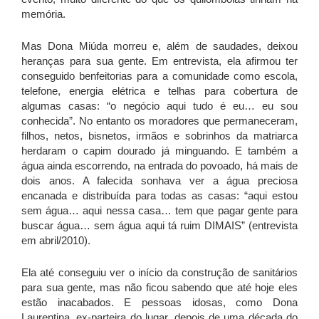
memória.
Mas Dona Miúda morreu e, além de saudades, deixou
heranças para sua gente. Em entrevista, ela afirmou ter
conseguido benfeitorias para a comunidade como escola,
telefone, energia elétrica e telhas para cobertura de
algumas casas: “o negócio aqui tudo é eu… eu sou
conhecida”. No entanto os moradores que permaneceram,
filhos, netos, bisnetos, irmãos e sobrinhos da matriarca
herdaram o capim dourado já minguando. E também a
água ainda escorrendo, na entrada do povoado, há mais de
dois anos. A falecida sonhava ver a água preciosa
encanada e distribuída para todas as casas: “aqui estou
sem água… aqui nessa casa… tem que pagar gente para
buscar água… sem água aqui tá ruim DIMAIS” (entrevista
em abril/2010).
Ela até conseguiu ver o início da construção de sanitários
para sua gente, mas não ficou sabendo que até hoje eles
estão inacabados. E pessoas idosas, como Dona
Laurentina, ex-parteira do lugar, depois de uma década do