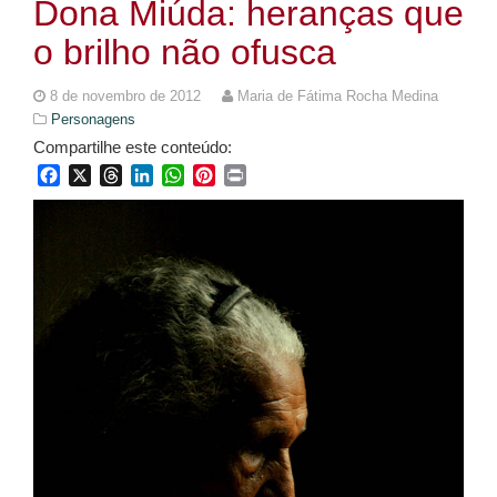
Dona Miúda: heranças que
o brilho não ofusca
8 de novembro de 2012
Maria de Fátima Rocha Medina
Personagens
Compartilhe este conteúdo:
Facebook
X
Threads
LinkedIn
WhatsApp
Pinterest
Print