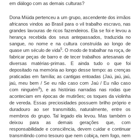
em diálogo com as demais culturas?
Dona Miúda pertenceu a um grupo, ascendente dos irmãos
africanos vindos ao Brasil para o vil trabalho escravo, nas
grandes lavouras de ricos fazendeiros. Ela se foi e levou a
herança recebida dos seus antepassados, traduzida no
sangue, no nome e na cultura construída ao longo de
5
quase um século de vida
. O modo de trabalhar na roça, de
fabricar peças de barro e de tecer trabalhos artesanais de
diversas matérias-primas. E ainda tudo o que foi
depositado na memória ao longo desse tempo: as crenças
praticadas em família; as cantigas entoadas (Jaú, jaú, jaú,
jaú, meu bem / Se eu não caso com Jaú / Eu não caso
6
com ninguém
), e as histórias narradas nas rodas que
aconteciam em épocas de mutirões; os toques da violinha
de vereda. Essas preciosidades possuem brilho próprio e
duradouro ao ser transmitido, naturalmente, entre os
membros do grupo. Tal legado ela levou. Mas também o
deixou para as demais gerações que, com
responsabilidade e consciência, devem cuidar e continuar
transmitindo como tesouro que nem cobiça, nem fogo, nem