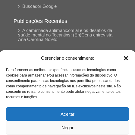
Buscador Google
Publicações Recentes
A caminhada antimanicomial e os desafios da
saúde mental no Tocantins: (En)Cena entrevista
Ana Carolina Noleto
A Psicologia como espaço de cuidado para
Gerenciar o consentimento
mulheres: (En)Cena entrevista Rayla Soares
Para fornecer as melhores experiências, usamos tecnologias como
cookies para armazenar e/ou acessar informações do dispositivo. O
Entre autocontrole e aprendizagem: o
consentimento para essas tecnologias nos permitirá processar dados
desenvolvimento comportamental em Kung Fu
como comportamento de navegação ou IDs exclusivos neste site. Não
Panda
consentir ou retirar o consentimento pode afetar negativamente certos
recursos e funções.
Entre o prato saudável e o consumo
compulsivo: a contradição alimentar do brasileiro
Aceitar
contemporâneo
Negar
O invisível que adoece: memória, trauma e o