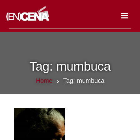
Toggle
navigat
Tag:
mumbuca
Home
Tag:
mumbuca