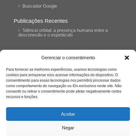
Buscador Google
Publicações Recentes
Silêncio orbital: a presença humana entre a
desconexão e o espetáculo
A reinvenção do trabalho e o choque geracional:
uma análise crítica do mercado contemporâneo
Gerenciar o consentimento
em “Um Senhor Estagiário”
Para fornecer as melhores experiências, usamos tecnologias como
cookies para armazenar e/ou acessar informações do dispositivo. O
O corpo como expressão do cuidado
consentimento para essas tecnologias nos permitirá processar dados
psicológico: (En)Cena entrevista Eliz Dorneles
como comportamento de navegação ou IDs exclusivos neste site. Não
consentir ou retirar o consentimento pode afetar negativamente certos
recursos e funções.
Violência, saúde mental e a difícil construção do
acolhimento institucional: (En)cena entrevista
Izabella Ferreira dos Santos, Conselheira do
Aceitar
CRP-23
Negar
Ser mulher, pensar gênero, enfrentar o mundo: