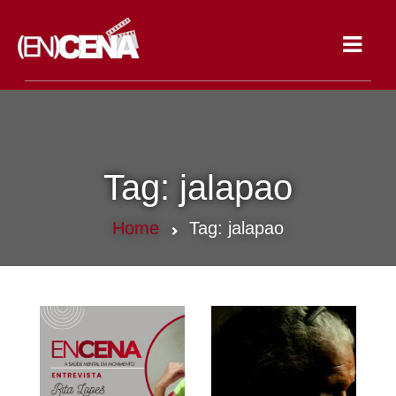
Toggle
navigat
Tag:
jalapao
Home
Tag:
jalapao