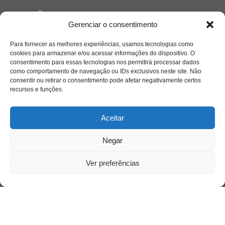
Quem somos
Gerenciar o consentimento
Para fornecer as melhores experiências, usamos tecnologias como
Contato
cookies para armazenar e/ou acessar informações do dispositivo. O
consentimento para essas tecnologias nos permitirá processar dados
como comportamento de navegação ou IDs exclusivos neste site. Não
Links Úteis
consentir ou retirar o consentimento pode afetar negativamente certos
Buscador Google
recursos e funções.
Publicações Recentes
Aceitar
A caminhada antimanicomial e os desafios da
saúde mental no Tocantins: (En)Cena entrevista
Negar
Ana Carolina Noleto
Ver preferências
A Psicologia como espaço de cuidado para
mulheres: (En)Cena entrevista Rayla Soares
Entre autocontrole e aprendizagem: o