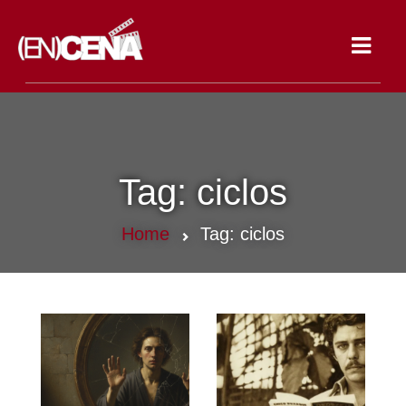
Toggle
navigat
Tag:
ciclos
Home
Tag:
ciclos