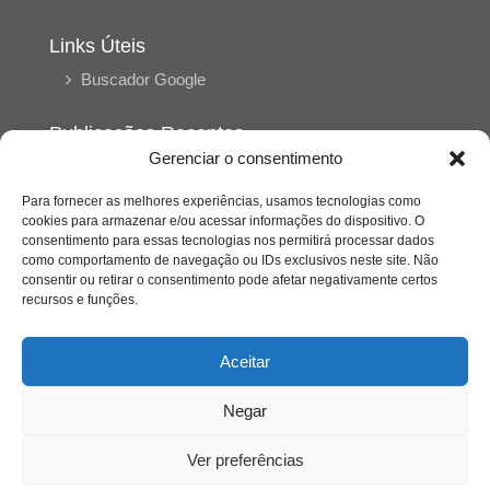
Links Úteis
Buscador Google
Publicações Recentes
Gerenciar o consentimento
A caminhada antimanicomial e os desafios da
saúde mental no Tocantins: (En)Cena entrevista
Ana Carolina Noleto
Para fornecer as melhores experiências, usamos tecnologias como
cookies para armazenar e/ou acessar informações do dispositivo. O
consentimento para essas tecnologias nos permitirá processar dados
como comportamento de navegação ou IDs exclusivos neste site. Não
A Psicologia como espaço de cuidado para
consentir ou retirar o consentimento pode afetar negativamente certos
mulheres: (En)Cena entrevista Rayla Soares
recursos e funções.
Entre autocontrole e aprendizagem: o
Aceitar
desenvolvimento comportamental em Kung Fu
Panda
Negar
Entre o prato saudável e o consumo
Ver preferências
compulsivo: a contradição alimentar do brasileiro
contemporâneo