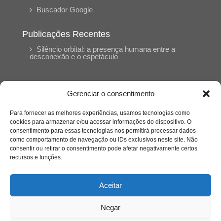
Buscador Google
Publicações Recentes
Silêncio orbital: a presença humana entre a
desconexão e o espetáculo
A reinvenção do trabalho e o choque geracional:
uma análise crítica do mercado contemporâneo
Gerenciar o consentimento
em “Um Senhor Estagiário”
Para fornecer as melhores experiências, usamos tecnologias como
cookies para armazenar e/ou acessar informações do dispositivo. O
O corpo como expressão do cuidado
consentimento para essas tecnologias nos permitirá processar dados
psicológico: (En)Cena entrevista Eliz Dorneles
como comportamento de navegação ou IDs exclusivos neste site. Não
consentir ou retirar o consentimento pode afetar negativamente certos
recursos e funções.
Violência, saúde mental e a difícil construção do
acolhimento institucional: (En)cena entrevista
Izabella Ferreira dos Santos, Conselheira do
Aceitar
CRP-23
Negar
Ser mulher, pensar gênero, enfrentar o mundo: