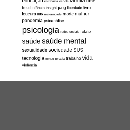
família
educação
filme
entrevista
escola
jung
livro
freud
infância
insight
liberdade
mulher
loucura
morte
luto
maternidade
pandemia
psicanálise
psicologia
relato
redes sociais
saúde mental
saúde
sociedade
sexualidade
SUS
vida
tecnologia
trabalho
tempo
terapia
violência