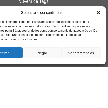
Nuvem de Tags
amor
caos
ansiedade
arte
CAPS
Gerenciar o consentimento
e o
cinema
covid-19
comportamento
corpo
er as melhores experiências, usamos tecnologias como cookies para
cultura
cuidado
crianca
depressao
/ou acessar informações do dispositivo. O consentimento para essas
família
educação
filme
entrevista
escola
o
 nos permitirá processar dados como comportamento de navegação ou IDs
se
jung
livro
freud
infância
insight
liberdade
este site. Não consentir ou retirar o consentimento pode afetar
mulher
loucura
morte
e certos recursos e funções.
luto
maternidade
hor
pandemia
psicanálise
psicologia
ceitar
Negar
Ver preferências
relato
redes sociais
o
saúde mental
saúde
a
sociedade
sexualidade
SUS
vida
tecnologia
trabalho
tempo
terapia
violência
nto
sta