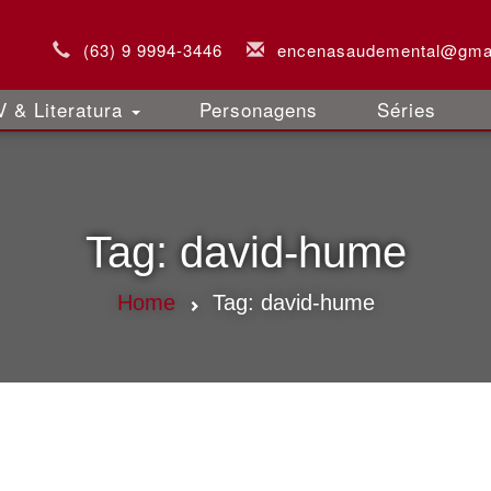
(63) 9 9994-3446
encenasaudemental@gma
 & Literatura
Personagens
Séries
Tag:
david-hume
Home
Tag:
david-hume