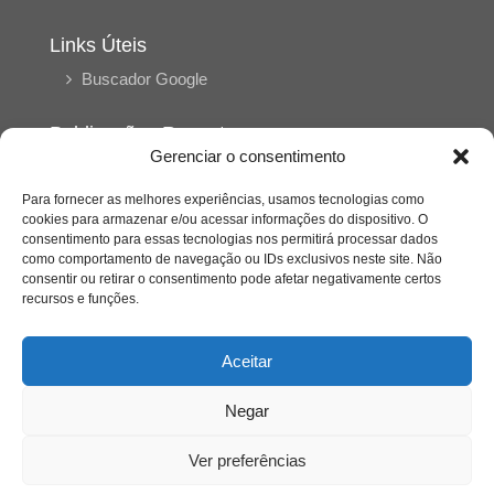
Links Úteis
Buscador Google
Publicações Recentes
Gerenciar o consentimento
A caminhada antimanicomial e os desafios da
saúde mental no Tocantins: (En)Cena entrevista
Ana Carolina Noleto
Para fornecer as melhores experiências, usamos tecnologias como
cookies para armazenar e/ou acessar informações do dispositivo. O
consentimento para essas tecnologias nos permitirá processar dados
como comportamento de navegação ou IDs exclusivos neste site. Não
A Psicologia como espaço de cuidado para
consentir ou retirar o consentimento pode afetar negativamente certos
mulheres: (En)Cena entrevista Rayla Soares
recursos e funções.
Entre cores e memórias: a arte de Junior
Aceitar
Rabisco e os traços históricos de Porto Nacional
Negar
Entre autocontrole e aprendizagem: o
desenvolvimento comportamental em Kung Fu
Ver preferências
Panda