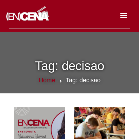
Toggle
navigat
Tag:
decisao
Home
Tag:
decisao