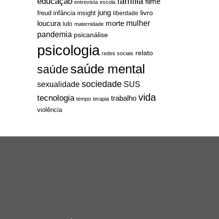
família
educação
filme
entrevista
escola
jung
livro
freud
infância
insight
liberdade
mulher
loucura
morte
luto
maternidade
pandemia
psicanálise
psicologia
relato
redes sociais
saúde mental
saúde
sociedade
sexualidade
SUS
vida
tecnologia
trabalho
tempo
terapia
violência