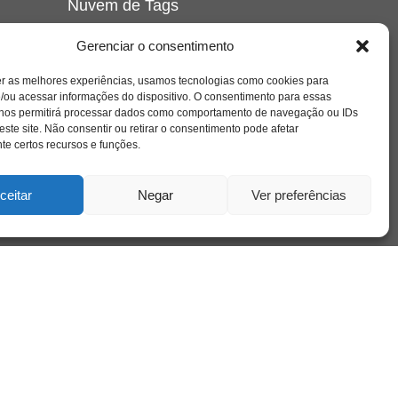
Nuvem de Tags
amor
caos
ansiedade
arte
CAPS
Gerenciar o consentimento
e o
cinema
covid-19
comportamento
corpo
er as melhores experiências, usamos tecnologias como cookies para
cultura
cuidado
crianca
depressao
/ou acessar informações do dispositivo. O consentimento para essas
família
educação
filme
entrevista
escola
o
 nos permitirá processar dados como comportamento de navegação ou IDs
se
jung
livro
freud
infância
insight
liberdade
este site. Não consentir ou retirar o consentimento pode afetar
mulher
loucura
morte
e certos recursos e funções.
luto
maternidade
hor
pandemia
psicanálise
psicologia
ceitar
Negar
Ver preferências
relato
redes sociais
o
saúde mental
saúde
a
sociedade
sexualidade
SUS
vida
tecnologia
trabalho
tempo
terapia
violência
nto
sta