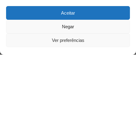
Aceitar
Negar
Ver preferências
Saiba mais
Sobre
Quem somos
Contato
Links Úteis