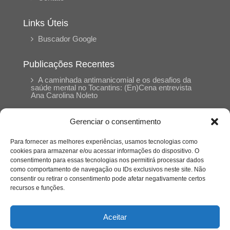
Links Úteis
Buscador Google
Publicações Recentes
A caminhada antimanicomial e os desafios da
saúde mental no Tocantins: (En)Cena entrevista
Ana Carolina Noleto
Gerenciar o consentimento
A Psicologia como espaço de cuidado para
mulheres: (En)Cena entrevista Rayla Soares
Para fornecer as melhores experiências, usamos tecnologias como
cookies para armazenar e/ou acessar informações do dispositivo. O
consentimento para essas tecnologias nos permitirá processar dados
Entre autocontrole e aprendizagem: o
como comportamento de navegação ou IDs exclusivos neste site. Não
desenvolvimento comportamental em Kung Fu
Panda
consentir ou retirar o consentimento pode afetar negativamente certos
recursos e funções.
Entre o prato saudável e o consumo
compulsivo: a contradição alimentar do brasileiro
Aceitar
contemporâneo