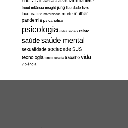
família
educação
filme
entrevista
escola
jung
livro
freud
infância
insight
liberdade
mulher
loucura
morte
luto
maternidade
pandemia
psicanálise
psicologia
relato
redes sociais
saúde mental
saúde
sociedade
sexualidade
SUS
vida
tecnologia
trabalho
tempo
terapia
violência