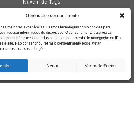
Nuvem de Tags
amor
caos
ansiedade
arte
CAPS
Gerenciar o consentimento
e o
cinema
covid-19
comportamento
corpo
er as melhores experiências, usamos tecnologias como cookies para
cultura
cuidado
crianca
depressao
/ou acessar informações do dispositivo. O consentimento para essas
família
educação
filme
entrevista
escola
o
 nos permitirá processar dados como comportamento de navegação ou IDs
se
jung
livro
freud
infância
insight
liberdade
este site. Não consentir ou retirar o consentimento pode afetar
mulher
loucura
morte
e certos recursos e funções.
luto
maternidade
hor
pandemia
psicanálise
psicologia
ceitar
Negar
Ver preferências
relato
redes sociais
o
saúde mental
saúde
a
sociedade
sexualidade
SUS
vida
tecnologia
trabalho
tempo
terapia
violência
nto
sta