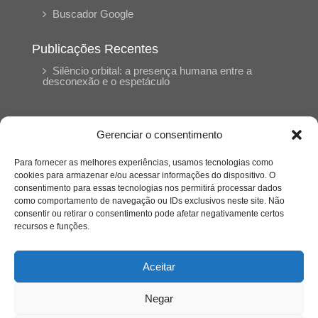
Buscador Google
Publicações Recentes
Silêncio orbital: a presença humana entre a
desconexão e o espetáculo
A reinvenção do trabalho e o choque geracional:
uma análise crítica do mercado contemporâneo
Gerenciar o consentimento
em “Um Senhor Estagiário”
Para fornecer as melhores experiências, usamos tecnologias como
cookies para armazenar e/ou acessar informações do dispositivo. O
O corpo como expressão do cuidado
consentimento para essas tecnologias nos permitirá processar dados
psicológico: (En)Cena entrevista Eliz Dorneles
como comportamento de navegação ou IDs exclusivos neste site. Não
consentir ou retirar o consentimento pode afetar negativamente certos
recursos e funções.
Violência, saúde mental e a difícil construção do
acolhimento institucional: (En)cena entrevista
Izabella Ferreira dos Santos, Conselheira do
Aceitar
CRP-23
Negar
Ser mulher, pensar gênero, enfrentar o mundo: