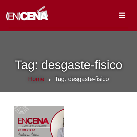
Toggle
navigat
Tag:
desgaste-fisico
Home
Tag:
desgaste-fisico