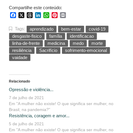
Compartilhe este conteúdo:
Facebook
X
Threads
LinkedIn
WhatsApp
Pinterest
Print
Tags:
aprendizado
bem-estar
covid-19
desgaste-fisico
família
identificacao
linha-de-frente
medicina
medo
morte
resiliência
Sacrifício
sofrimento-emocional
vaidade
Relacionado
Opressão e violência...
7 de julho de 2021
Em "A mulher não existe! O que significa ser mulher, no
Brasil, na pandemia?"
Resistência, coragem e amor...
5 de julho de 2021
Em "A mulher não existe! O que significa ser mulher, no