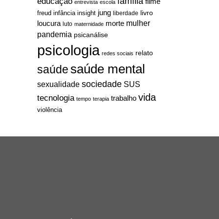
família
educação
filme
entrevista
escola
jung
livro
freud
infância
insight
liberdade
mulher
loucura
morte
luto
maternidade
pandemia
psicanálise
psicologia
relato
redes sociais
saúde mental
saúde
sociedade
sexualidade
SUS
vida
tecnologia
trabalho
tempo
terapia
violência