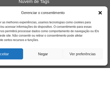
Nuvem de Tags
amor
caos
ansiedade
arte
CAPS
Gerenciar o consentimento
e o
cinema
covid-19
comportamento
corpo
er as melhores experiências, usamos tecnologias como cookies para
cultura
cuidado
crianca
depressao
/ou acessar informações do dispositivo. O consentimento para essas
família
educação
filme
entrevista
escola
o
 nos permitirá processar dados como comportamento de navegação ou IDs
se
jung
livro
freud
infância
insight
liberdade
este site. Não consentir ou retirar o consentimento pode afetar
mulher
loucura
morte
e certos recursos e funções.
luto
maternidade
hor
pandemia
psicanálise
psicologia
ceitar
Negar
Ver preferências
relato
redes sociais
o
saúde mental
saúde
a
sociedade
sexualidade
SUS
vida
tecnologia
trabalho
tempo
terapia
violência
nto
sta