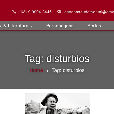
(63) 9 9994-3446
encenasaudemental@gma
 & Literatura
Personagens
Séries
Tag:
disturbios
Home
Tag:
disturbios