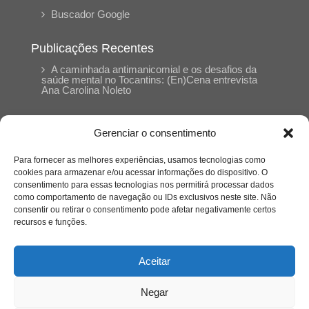
Buscador Google
Publicações Recentes
A caminhada antimanicomial e os desafios da
saúde mental no Tocantins: (En)Cena entrevista
Ana Carolina Noleto
A Psicologia como espaço de cuidado para
Gerenciar o consentimento
mulheres: (En)Cena entrevista Rayla Soares
Para fornecer as melhores experiências, usamos tecnologias como
cookies para armazenar e/ou acessar informações do dispositivo. O
Entre autocontrole e aprendizagem: o
consentimento para essas tecnologias nos permitirá processar dados
desenvolvimento comportamental em Kung Fu
como comportamento de navegação ou IDs exclusivos neste site. Não
Panda
consentir ou retirar o consentimento pode afetar negativamente certos
recursos e funções.
Entre o prato saudável e o consumo
compulsivo: a contradição alimentar do brasileiro
Aceitar
contemporâneo
Negar
O invisível que adoece: memória, trauma e o