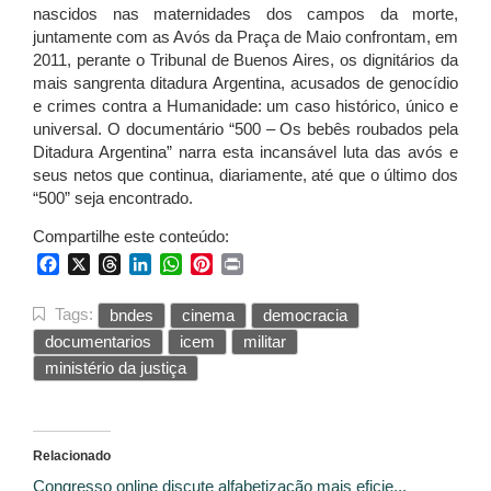
nascidos nas maternidades dos campos da morte,
juntamente com as Avós da Praça de Maio confrontam, em
2011, perante o Tribunal de Buenos Aires, os dignitários da
mais sangrenta ditadura Argentina, acusados de genocídio
e crimes contra a Humanidade: um caso histórico, único e
universal. O documentário “500 – Os bebês roubados pela
Ditadura Argentina” narra esta incansável luta das avós e
seus netos que continua, diariamente, até que o último dos
“500” seja encontrado.
Compartilhe este conteúdo:
Facebook
X
Threads
LinkedIn
WhatsApp
Pinterest
Print
Tags:
bndes
cinema
democracia
documentarios
icem
militar
ministério da justiça
Relacionado
Congresso online discute alfabetização mais eficie...