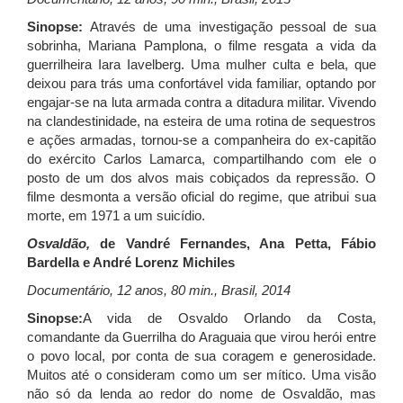
Sinopse:
Através de uma investigação pessoal de sua
sobrinha, Mariana Pamplona, o filme resgata a vida da
guerrilheira Iara Iavelberg. Uma mulher culta e bela, que
deixou para trás uma confortável vida familiar, optando por
engajar-se na luta armada contra a ditadura militar. Vivendo
na clandestinidade, na esteira de uma rotina de sequestros
e ações armadas, tornou-se a companheira do ex-capitão
do exército Carlos Lamarca, compartilhando com ele o
posto de um dos alvos mais cobiçados da repressão. O
filme desmonta a versão oficial do regime, que atribui sua
morte, em 1971 a um suicídio.
Osvaldão,
de Vandré Fernandes, Ana Petta, Fábio
Bardella e André Lorenz Michiles
Documentário, 12 anos, 80 min., Brasil, 2014
Sinopse:
A vida de Osvaldo Orlando da Costa,
comandante da Guerrilha do Araguaia que virou herói entre
o povo local, por conta de sua coragem e generosidade.
Muitos até o consideram como um ser mítico. Uma visão
não só da lenda ao redor do nome de Osvaldão, mas