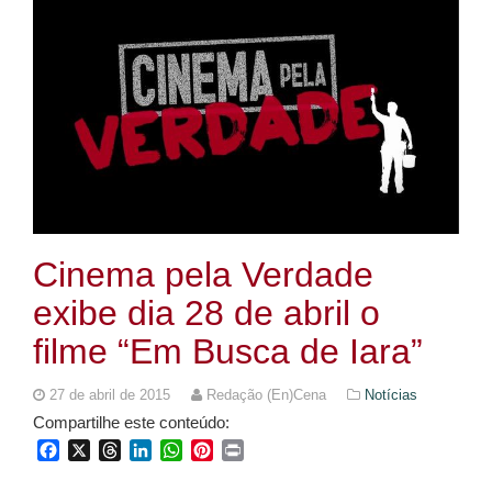
Cinema pela Verdade
exibe dia 28 de abril o
filme “Em Busca de Iara”
27 de abril de 2015
Redação (En)Cena
Notícias
Compartilhe este conteúdo:
Facebook
X
Threads
LinkedIn
WhatsApp
Pinterest
Print