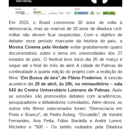
Em 2015, o Brasil comemora 30 anos de volta à
democracia, mas as marcas de 20 anos de ditadura civil-
militar não devem ficar esquecidas. Com o objetivo de
debater esse período marcante da história do país, a
Mostra Cinema pela Verdade
exibe gratuitamente quatro
documentários sobre o tema em universidades dos 27
estados do país. O festival teve inicio dia 26 de março e
segue até o final do mês de abril. A cidade de Palmas dá
continuidade à quarta edição do projeto com a exibição do
filme “
Em Busca de Iara”,
de Flávio Frederico
. A sessão
acontece dia
28 de abril, às 19h, no miniauditório – sala
543 do Centro Universitário Luterano de Palmas.
Após
as sessões são promovidos debates com acadêmicos,
pesquisadores e debatedores convidados
.
Além desse, os
outros três filmes selecionados foram: “Democracia em
Preto e Branco”, de Pedro Asbeg,
“Osvaldão”,
de Vandré
Fernandes, Ana Petta, Fábio Bardella e André Lorenz
Micheles e “500 – Os bebês roubados pela Ditadura