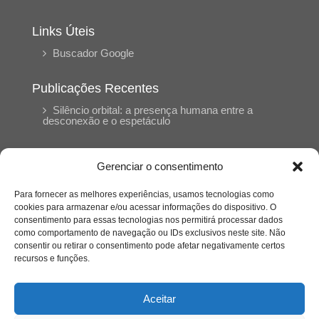
Links Úteis
Buscador Google
Publicações Recentes
Silêncio orbital: a presença humana entre a
desconexão e o espetáculo
A reinvenção do trabalho e o choque geracional:
Gerenciar o consentimento
uma análise crítica do mercado contemporâneo
em “Um Senhor Estagiário”
Para fornecer as melhores experiências, usamos tecnologias como
cookies para armazenar e/ou acessar informações do dispositivo. O
consentimento para essas tecnologias nos permitirá processar dados
O corpo como expressão do cuidado
como comportamento de navegação ou IDs exclusivos neste site. Não
psicológico: (En)Cena entrevista Eliz Dorneles
consentir ou retirar o consentimento pode afetar negativamente certos
recursos e funções.
Violência, saúde mental e a difícil construção do
acolhimento institucional: (En)cena entrevista
Aceitar
Izabella Ferreira dos Santos, Conselheira do
CRP-23