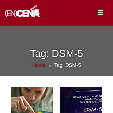
Toggle
navigat
Tag:
DSM-5
Home
Tag:
DSM-5