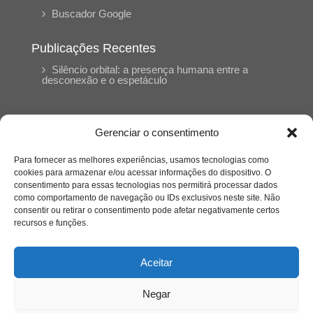
Buscador Google
Publicações Recentes
Silêncio orbital: a presença humana entre a
desconexão e o espetáculo
A reinvenção do trabalho e o choque geracional:
uma análise crítica do mercado contemporâneo
Gerenciar o consentimento
em “Um Senhor Estagiário”
Para fornecer as melhores experiências, usamos tecnologias como
cookies para armazenar e/ou acessar informações do dispositivo. O
O corpo como expressão do cuidado
consentimento para essas tecnologias nos permitirá processar dados
psicológico: (En)Cena entrevista Eliz Dorneles
como comportamento de navegação ou IDs exclusivos neste site. Não
consentir ou retirar o consentimento pode afetar negativamente certos
recursos e funções.
Violência, saúde mental e a difícil construção do
acolhimento institucional: (En)cena entrevista
Izabella Ferreira dos Santos, Conselheira do
Aceitar
CRP-23
Negar
Ser mulher, pensar gênero, enfrentar o mundo: