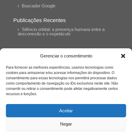
Buscador Google
Publicações Recentes
Silêncio orbital: a presença humana entre a
desconexão e o espetáculo
A reinvenção do trabalho e o choque geracional:
uma análise crítica do mercado contemporâneo
Gerenciar o consentimento
em “Um Senhor Estagiário”
Para fornecer as melhores experiências, usamos tecnologias como
cookies para armazenar e/ou acessar informações do dispositivo. O
O corpo como expressão do cuidado
consentimento para essas tecnologias nos permitirá processar dados
psicológico: (En)Cena entrevista Eliz Dorneles
como comportamento de navegação ou IDs exclusivos neste site. Não
consentir ou retirar o consentimento pode afetar negativamente certos
recursos e funções.
Violência, saúde mental e a difícil construção do
acolhimento institucional: (En)cena entrevista
Izabella Ferreira dos Santos, Conselheira do
Aceitar
CRP-23
Negar
Ser mulher, pensar gênero, enfrentar o mundo: