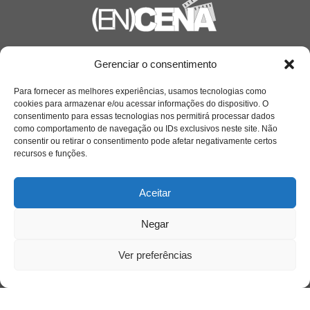
Saiba mais
Gerenciar o consentimento
Sobre
Para fornecer as melhores experiências, usamos tecnologias como
cookies para armazenar e/ou acessar informações do dispositivo. O
consentimento para essas tecnologias nos permitirá processar dados
como comportamento de navegação ou IDs exclusivos neste site. Não
Quem somos
consentir ou retirar o consentimento pode afetar negativamente certos
recursos e funções.
Contato
Aceitar
Links Úteis
Negar
Buscador Google
Ver preferências
Publicações Recentes
Silêncio orbital: a presença humana entre a
desconexão e o espetáculo