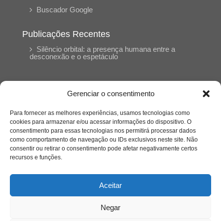
Buscador Google
Publicações Recentes
Silêncio orbital: a presença humana entre a
desconexão e o espetáculo
A reinvenção do trabalho e o choque geracional:
uma análise crítica do mercado contemporâneo
Gerenciar o consentimento
em “Um Senhor Estagiário”
Para fornecer as melhores experiências, usamos tecnologias como
cookies para armazenar e/ou acessar informações do dispositivo. O
O corpo como expressão do cuidado
consentimento para essas tecnologias nos permitirá processar dados
psicológico: (En)Cena entrevista Eliz Dorneles
como comportamento de navegação ou IDs exclusivos neste site. Não
consentir ou retirar o consentimento pode afetar negativamente certos
recursos e funções.
Violência, saúde mental e a difícil construção do
acolhimento institucional: (En)cena entrevista
Izabella Ferreira dos Santos, Conselheira do
Aceitar
CRP-23
Negar
Ser mulher, pensar gênero, enfrentar o mundo: