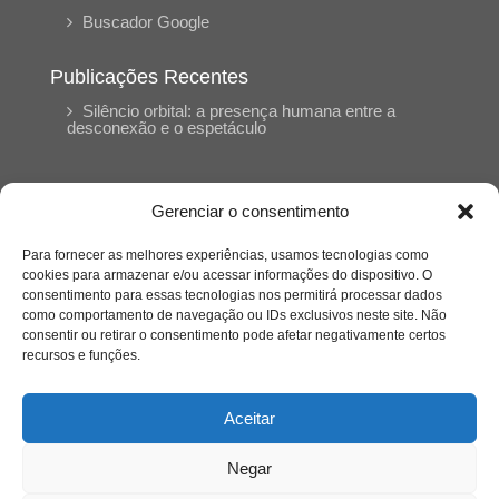
Buscador Google
Publicações Recentes
Silêncio orbital: a presença humana entre a
desconexão e o espetáculo
A reinvenção do trabalho e o choque geracional:
uma análise crítica do mercado contemporâneo
Gerenciar o consentimento
em “Um Senhor Estagiário”
Para fornecer as melhores experiências, usamos tecnologias como
cookies para armazenar e/ou acessar informações do dispositivo. O
O corpo como expressão do cuidado
consentimento para essas tecnologias nos permitirá processar dados
psicológico: (En)Cena entrevista Eliz Dorneles
como comportamento de navegação ou IDs exclusivos neste site. Não
consentir ou retirar o consentimento pode afetar negativamente certos
recursos e funções.
Violência, saúde mental e a difícil construção do
acolhimento institucional: (En)cena entrevista
Izabella Ferreira dos Santos, Conselheira do
Aceitar
CRP-23
Negar
Ser mulher, pensar gênero, enfrentar o mundo: