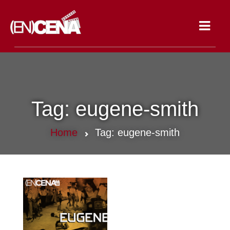
Toggle
navigat
Tag:
eugene-smith
Home
Tag:
eugene-smith