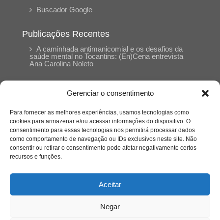
Buscador Google
Publicações Recentes
A caminhada antimanicomial e os desafios da
saúde mental no Tocantins: (En)Cena entrevista
Ana Carolina Noleto
A Psicologia como espaço de cuidado para
Gerenciar o consentimento
mulheres: (En)Cena entrevista Rayla Soares
Para fornecer as melhores experiências, usamos tecnologias como
cookies para armazenar e/ou acessar informações do dispositivo. O
Entre cores e memórias: a arte de Junior
consentimento para essas tecnologias nos permitirá processar dados
Rabisco e os traços históricos de Porto Nacional
como comportamento de navegação ou IDs exclusivos neste site. Não
consentir ou retirar o consentimento pode afetar negativamente certos
recursos e funções.
Entre autocontrole e aprendizagem: o
desenvolvimento comportamental em Kung Fu
Panda
Aceitar
Negar
Entre o prato saudável e o consumo
compulsivo: a contradição alimentar do brasileiro