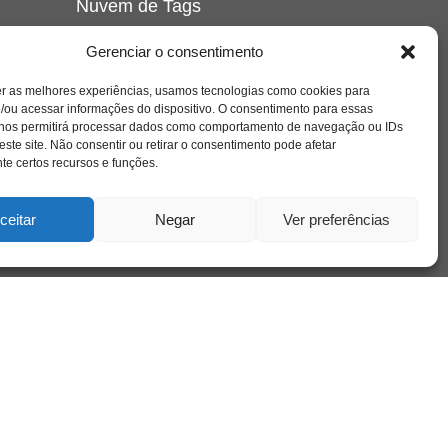
Nuvem de Tags
amor
caos
ansiedade
arte
CAPS
Gerenciar o consentimento
e o
cinema
covid-19
comportamento
corpo
er as melhores experiências, usamos tecnologias como cookies para
cultura
cuidado
crianca
depressao
/ou acessar informações do dispositivo. O consentimento para essas
família
educação
filme
entrevista
escola
o
 nos permitirá processar dados como comportamento de navegação ou IDs
se
jung
livro
freud
infância
insight
liberdade
este site. Não consentir ou retirar o consentimento pode afetar
mulher
loucura
morte
e certos recursos e funções.
luto
maternidade
hor
pandemia
psicanálise
psicologia
ceitar
Negar
Ver preferências
relato
redes sociais
o
saúde mental
saúde
a
sociedade
sexualidade
SUS
vida
tecnologia
trabalho
tempo
terapia
violência
nto
sta