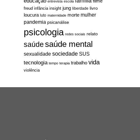
família
educação
filme
entrevista
escola
jung
livro
freud
infância
insight
liberdade
mulher
loucura
morte
luto
maternidade
pandemia
psicanálise
psicologia
relato
redes sociais
saúde mental
saúde
sociedade
sexualidade
SUS
vida
tecnologia
trabalho
tempo
terapia
violência