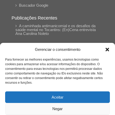
Buscador Google
Publicações Recentes
A caminhada antimanicomial e os desafios da
saúde mental no Tocantins: (En)Cena entrevista
Ana Carolina Noleto
A Psicologia como espaço de cuidado para
Gerenciar o consentimento
mulheres: (En)Cena entrevista Rayla Soares
Para fornecer as melhores experiências, usamos tecnologias como
cookies para armazenar e/ou acessar informações do dispositivo. O
Entre autocontrole e aprendizagem: o
consentimento para essas tecnologias nos permitirá processar dados
desenvolvimento comportamental em Kung Fu
como comportamento de navegação ou IDs exclusivos neste site. Não
Panda
consentir ou retirar o consentimento pode afetar negativamente certos
recursos e funções.
Entre o prato saudável e o consumo
compulsivo: a contradição alimentar do brasileiro
Aceitar
contemporâneo
Negar
O invisível que adoece: memória, trauma e o